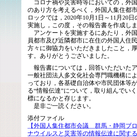
コロナ禍や災害時等においての，外国
のあり方を考えるべく，外国人集住都
ロックでは，2020年10月1日～11月2
実施し，この度，その報告書を作成し
アンケートを実施するにあたり，外国
員都市及び近隣都市に在住の外国人住民，
方々に御協力をいただきましたこと，
す。ありがとうございました。
報告書については，回答いただいたア
一般社団法人多文化社会専門職機構に
っており，各基礎自治体や市民団体等
る“情報伝達”について，取り組んでい
標になるかと存じます。
是非ご一読ください。
添付ファイル
【外国人集住都市会議 群馬・静岡ブ
ナウイルスと災害等の情報伝達に関す